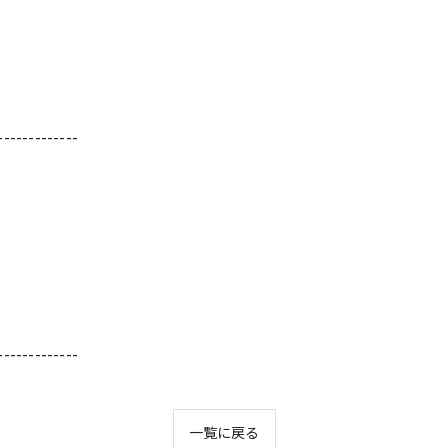
-------------
-------------
一覧に戻る